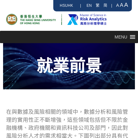
A
A
A
HSUHK
|
EN
繁
简
|
MENU
就業前景
在與數據及風險相關的領域中，數據分析和風險管
理的實用性正不斷增強，這些領域包括但不限於金
融機構、政府機關和資訊科技公司及部門，因此對
風險分析人才的需求相當大。下圖列出部分具有代