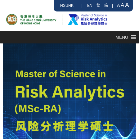
A
A
A
HSUHK
|
EN
繁
简
|
MENU